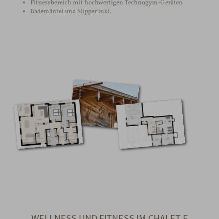
Fitnessbereich mit hochwertigen Technogym-Geräten
Bademäntel und Slipper inkl.
WELLNESS UND FITNESS IM CHALET F