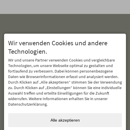
Wir verwenden Cookies und andere
Technologien.
Wir und unsere Partner verwenden Cookies und vergleichbare
CHALET F
Technologien, um unsere Webseite optimal zu gestalten und
KATHRIN UND FLORIAN
FÄSSLER
fortlaufend zu verbessern. Dabei können personenbezogene
Daten wie Browserinformationen erfasst und analysiert werden.
PANORAMAWEG 21
Durch Klicken auf „Alle akzeptieren“ stimmen Sie der Verwendung
87527
OFTERSCHWANG
zu. Durch Klicken auf „Einstellungen“ können Sie eine individuelle
Auswahl treffen und erteilte Einwilligungen für die Zukunft
TEL:
+49 8321 618 58 62
widerrufen. Weitere Informationen erhalten Sie in unserer
INFO@CHALET-F.DE
Datenschutzerklärung.
Alle akzeptieren